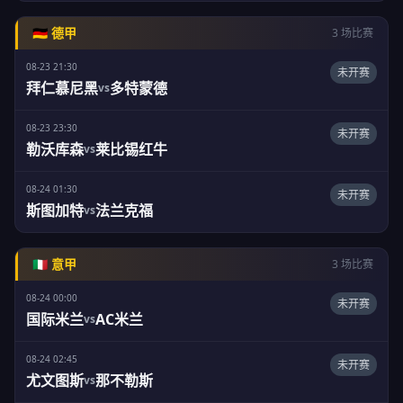
🇩🇪 德甲
3 场比赛
08-23 21:30
未开赛
拜仁慕尼黑
多特蒙德
vs
08-23 23:30
未开赛
勒沃库森
莱比锡红牛
vs
08-24 01:30
未开赛
斯图加特
法兰克福
vs
🇮🇹 意甲
3 场比赛
08-24 00:00
未开赛
国际米兰
AC米兰
vs
08-24 02:45
未开赛
尤文图斯
那不勒斯
vs